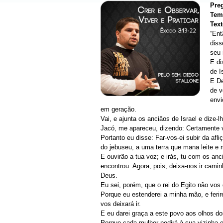
Pre
Tem
Tex
“Ent
diss
seu 
E di
de I
E De
de v
envi
em geração.
Vai, e ajunta os anciãos de Israel e diz
Jacó, me apareceu, dizendo: Certamente vo
Portanto eu disse: Far-vos-ei subir da afl
do jebuseu, a uma terra que mana leite e 
E ouvirão a tua voz; e irás, tu com os an
encontrou. Agora, pois, deixa-nos ir cam
Deus.
Eu sei, porém, que o rei do Egito não vos 
Porque eu estenderei a minha mão, e ferir
vos deixará ir.
E eu darei graça a este povo aos olhos do
Porque cada mulher pedirá à sua vizinha e 