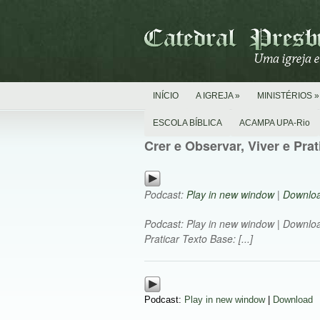
INÍCIO
A IGREJA
»
MINISTÉRIOS
»
ESCOLA BÍBLICA
ACAMPA UPA-Rio
Crer e Observar, Viver e Pra
Podcast:
Play in new window
|
Downlo
Podcast: Play in new window | Downlo
Praticar Texto Base: [...]
Podcast:
Play in new window
|
Download