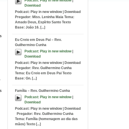
Podcast:
Play in new window
|
Download
Podcast: Play in new window | Download
Pregador: Miss. Leninha Maia Tema:
Amado Deus, Espírito Santo Texto
Base: João 16. [...]
s
Eu Creio em Deus Pai – Rev.
Guilhermino Cunha
Podcast:
Play in new window
|
Download
Podcast: Play in new window | Download
Pregador: Rev. Guilhermino Cunha
Tema: Eu Creio em Deus Pai Texto
Base: Gn. [...]
e
os
Família – Rev. Guilhermino Cunha
Podcast:
Play in new window
|
Download
Podcast: Play in new window | Download
Pregador: Rev. Guilhermino Cunha
Tema: Família (homenagem ao dia das
mãos) Texto [...]