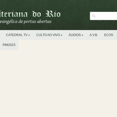
CATEDRAL TV
»
CULTO AO VIVO
»
ÁUDIOS
»
A.V.B.
ECOS
PIM2023