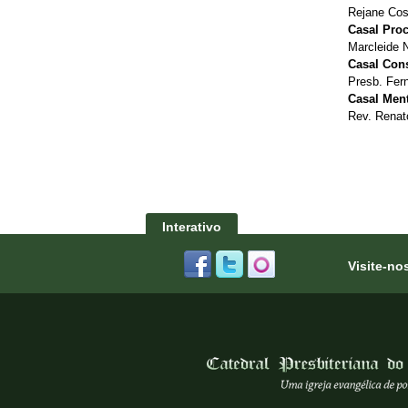
Rejane Cos
Casal Proc
Marcleide 
Casal Cons
Presb. Fer
Casal Ment
Rev. Renat
Interativo
Visite-no