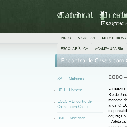
INÍCIO
A IGREJA
»
MINISTÉRIOS
»
ESCOLA BÍBLICA
ACAMPA UPA-Rio
ECCC – 
SAF – Mulheres
A Diretoria
UPH – Homens
Rio de Jane
mandato de 
ECCC – Encontro de
anos. O EC
Casais com Cristo
responsabil
cor, raça o
UMP – Mocidade
Adota as e
tendo se t