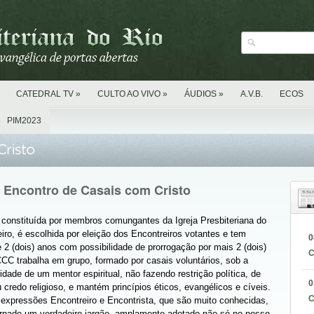
CATEDRAL TV
»
CULTO AO VIVO
»
ÁUDIOS
»
A.V.B.
ECOS
PIM2023
Encontro de Casais com Cristo
, constituída por membros comungantes da Igreja Presbiteriana do
iro, é escolhida por eleição dos Encontreiros votantes e tem
0
2 (dois) anos com possibilidade de prorrogação por mais 2 (dois)
C
CC trabalha em grupo, formado por casais voluntários, sob a
idade de um mentor espiritual, não fazendo restrição política, de
0
u credo religioso, e mantém princípios éticos, evangélicos e cíveis.
C
xpressões Encontreiro e Encontrista, que são muito conhecidas,
ornado um verdadeiro jargão, amplamente adotado não só no nosso