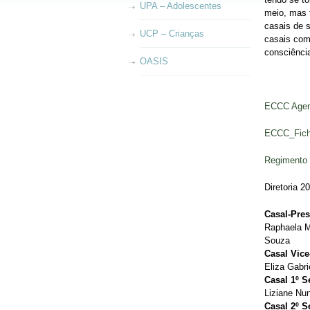
UPA – Adolescentes
meio, mas t
casais de 
UCP – Crianças
casais com
consciência
OASIS
ECCC Agen
ECCC_Fich
Regimento 
Diretoria 2
Casal-Pres
Raphaela M
Souza
Casal Vice
Eliza Gabr
Casal 1º S
Liziane Nu
Casal 2º S