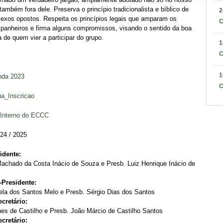
ambém fora dele. Preserva o princípio tradicionalista e bíblico de
2
sexos opostos. Respeita os princípios legais que amparam os
C
panheiros e firma alguns compromissos, visando o sentido da boa
 de quem vier a participar do grupo.
1
C
1
da 2023
C
a_Inscricao
Interno do ECCC
024 / 2025
idente:
achado da Costa Inácio de Souza e Presb. Luiz Henrique Inácio de
-Presidente:
iela dos Santos Melo e Presb. Sérgio Dias dos Santos
ecretário:
nes de Castilho e Presb. João Márcio de Castilho Santos
ecretário: