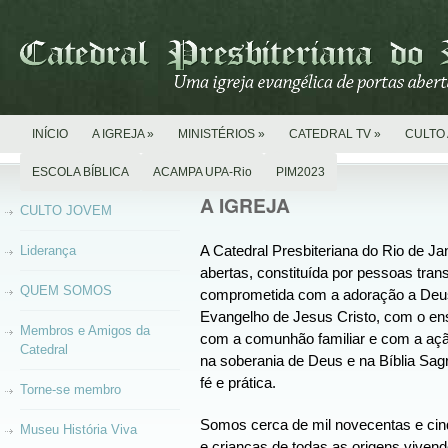
INÍCIO
A IGREJA
»
MINISTÉRIOS
»
CATEDRAL TV
»
CULTO 
ESCOLA BÍBLICA
ACAMPA UPA-Rio
PIM2023
A IGREJA
CULTO JOVEM
Liderança
A Catedral Presbiteriana do Rio de Ja
abertas, constituída por pessoas tran
QUEM SOMOS
comprometida com a adoração a Deu
Evangelho de Jesus Cristo, com o en
Membros e Amigos da
com a comunhão familiar e com a açã
Catedral
na soberania de Deus e na Bíblia Sa
fé e prática.
Torne-se membro
Somos cerca de mil novecentas e cin
Museu História Viva
e crianças de todas as origens vive