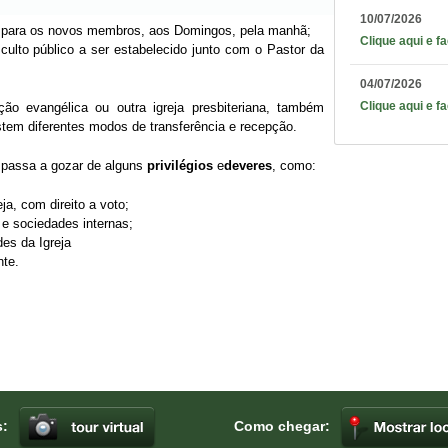
10/07/2026
l para os novos membros, aos Domingos, pela manhã;
Clique aqui e f
ulto público a ser estabelecido junto com o Pastor da
04/07/2026
Clique aqui e f
o evangélica ou outra igreja presbiteriana, também
tem diferentes modos de transferência e recepção.
 passa a gozar de alguns
privilégios
e
deveres
, como:
ja, com direito a voto;
e sociedades internas;
des da Igreja
nte.
s:
Como chegar: