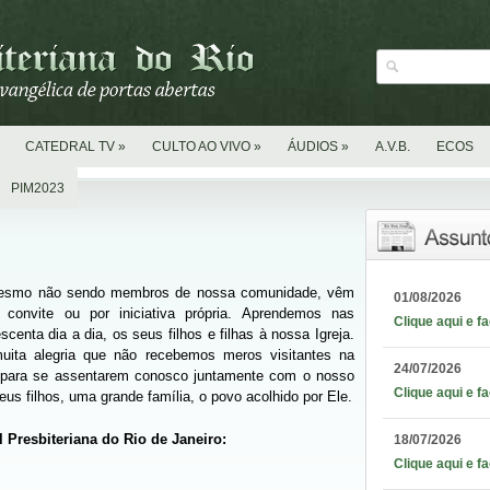
CATEDRAL TV
»
CULTO AO VIVO
»
ÁUDIOS
»
A.V.B.
ECOS
PIM2023
mesmo não sendo membros de nossa comunidade, vêm
01/08/2026
a convite ou por iniciativa própria. Aprendemos nas
Clique aqui e f
enta dia a dia, os seus filhos e filhas à nossa Igreja.
ita alegria que não recebemos meros visitantes na
24/07/2026
m para se assentarem conosco juntamente com o nosso
Clique aqui e f
us filhos, uma grande família, o povo acolhido por Ele.
 Presbiteriana do Rio de Janeiro:
18/07/2026
Clique aqui e f