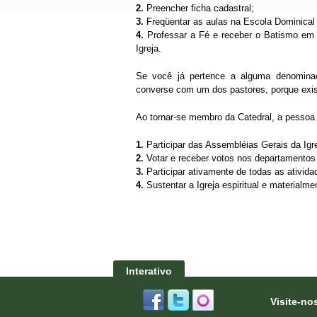
2.
Preencher ficha cadastral;
3.
Freqüentar as aulas na Escola Dominica
4.
Professar a Fé e receber o Batismo em c
Igreja.
Se você já pertence a alguma denominaçã
converse com um dos pastores, porque exis
Ao tornar-se membro da Catedral, a pessoa
1.
Participar das Assembléias Gerais da Igre
2.
Votar e receber votos nos departamentos 
3.
Participar ativamente de todas as ativida
4.
Sustentar a Igreja espiritual e materialme
Interativo
Visite-no