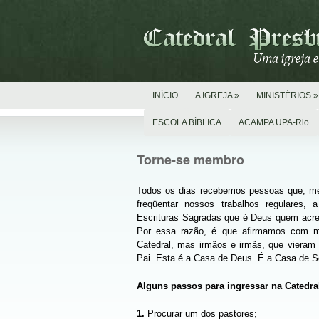
INÍCIO
A IGREJA
»
MINISTÉRIOS
»
ESCOLA BÍBLICA
ACAMPA UPA-Rio
Torne-se membro
Todos os dias recebemos pessoas que, 
freqüentar nossos trabalhos regulares, 
Escrituras Sagradas que é Deus quem acresc
Por essa razão, é que afirmamos com mu
Catedral, mas irmãos e irmãs, que viera
Pai. Esta é a Casa de Deus. É a Casa de Se
Alguns passos para ingressar na Catedral
1.
Procurar um dos pastores;