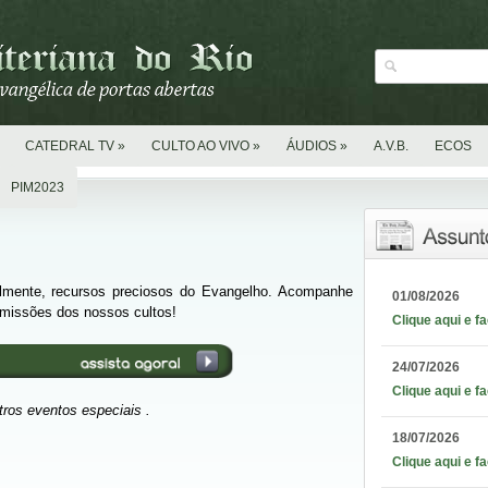
CATEDRAL TV
»
CULTO AO VIVO
»
ÁUDIOS
»
A.V.B.
ECOS
PIM2023
almente, recursos preciosos do Evangelho. Acompanhe
01/08/2026
missões dos nossos cultos!
Clique aqui e f
24/07/2026
Clique aqui e f
ros eventos especiais .
18/07/2026
Clique aqui e f